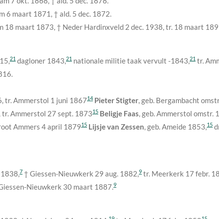
ndam
7 okt. 1868
, † ald.
5 dec. 1878
.
am
6 maart 1871
, † ald.
5 dec. 1872
.
am
18 maart 1873
, † Neder Hardinxveld
2 dec. 1938
, tr.
18 maart 18
21
21
21
815
,
dagloner 1843,
nationale militie taak vervult -1843,
tr. Am
1816
.
14
6
, tr. Ammerstol
1 juni 1867
Pieter Stigter
, geb. Bergambacht
omstr
15
, tr. Ammerstol
27 sept. 1873
Beligje Faas
, geb. Ammerstol
omstr. 
15
15
Groot Ammers
4 april 1879
Lijsje van Zessen
, geb. Ameide
1853
,
d
7
9
 1838
,
† Giessen-Nieuwkerk
29 aug. 1882
,
tr. Meerkerk
17 febr. 1
9
Giessen-Nieuwkerk
30 maart 1887
.
19
15