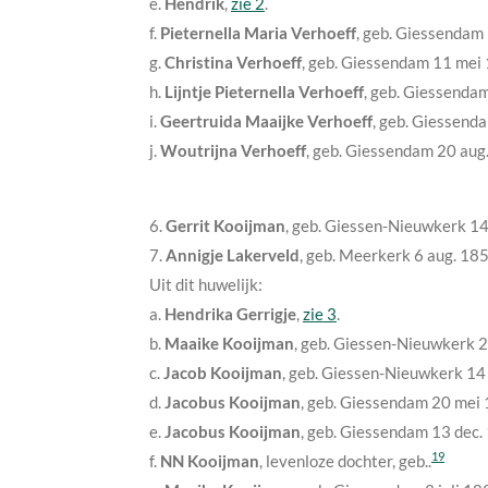
e.
Hendrik
,
zie 2
.
f.
Pieternella Maria Verhoeff
, geb. Giessendam
g.
Christina Verhoeff
, geb. Giessendam
11 mei
h.
Lijntje Pieternella Verhoeff
, geb. Giessenda
i.
Geertruida Maaijke Verhoeff
, geb. Giessend
j.
Woutrijna Verhoeff
, geb. Giessendam
20 aug
6.
Gerrit Kooijman
, geb. Giessen-Nieuwkerk
14
7.
Annigje Lakerveld
, geb. Meerkerk
6 aug. 18
Uit dit huwelijk:
a.
Hendrika Gerrigje
,
zie 3
.
b.
Maaike Kooijman
, geb. Giessen-Nieuwkerk
2
c.
Jacob Kooijman
, geb. Giessen-Nieuwkerk
14
d.
Jacobus Kooijman
, geb. Giessendam
20 mei
e.
Jacobus Kooijman
, geb. Giessendam
13 dec.
19
f.
NN Kooijman
, levenloze dochter, geb..