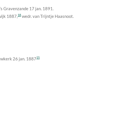
. ’s Gravenzande
17 jan. 1891
.
18
wijk
1887
,
wedr. van Trijntje Haasnoot.
15
euwkerk
26 jan. 1887