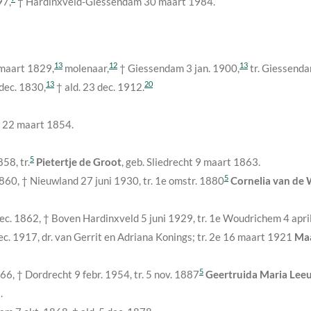
897
,
† Hardinxveld-Giessendam
30 maart 1984
.
13
12
13
maart 1829
,
molenaar,
† Giessendam
3 jan. 1900
,
tr. Giessenda
13
20
dec. 1830
,
† ald.
23 dec. 1912
.
m
22 maart 1854
.
5
1858
, tr.
Pietertje de Groot
, geb. Sliedrecht
9 maart 1863
.
5
1860
, † Nieuwland
27 juni 1930
, tr. 1e
omstr. 1880
Cornelia van de 
ec. 1862
, † Boven Hardinxveld
5 juni 1929
, tr. 1e Woudrichem
4 apr
ec. 1917
, dr. van Gerrit en Adriana Konings; tr. 2e
16 maart 1921
Maa
5
866
, † Dordrecht
9 febr. 1954
, tr.
5 nov. 1887
Geertruida Maria Lee
.