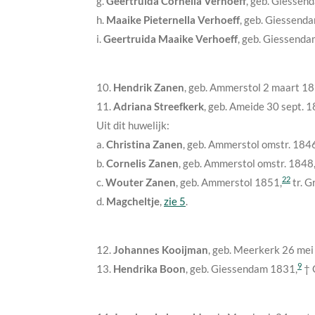
g.
Geertruida Cornelia Verhoeff
, geb. Giesse
h.
Maaike Pieternella Verhoeff
, geb. Giessend
i.
Geertruida Maaike Verhoeff
, geb. Giessend
10.
Hendrik Zanen
, geb. Ammerstol
2 maart 1
11.
Adriana Streefkerk
, geb. Ameide
30 sept. 
Uit dit huwelijk:
a.
Christina Zanen
, geb. Ammerstol
omstr. 184
b.
Cornelis Zanen
, geb. Ammerstol
omstr. 1848
22
c.
Wouter Zanen
, geb. Ammerstol
1851
,
tr. 
d.
Magcheltje
,
zie 5
.
12.
Johannes Kooijman
, geb. Meerkerk
26 mei
9
13.
Hendrika Boon
, geb. Giessendam
1831
,
† 