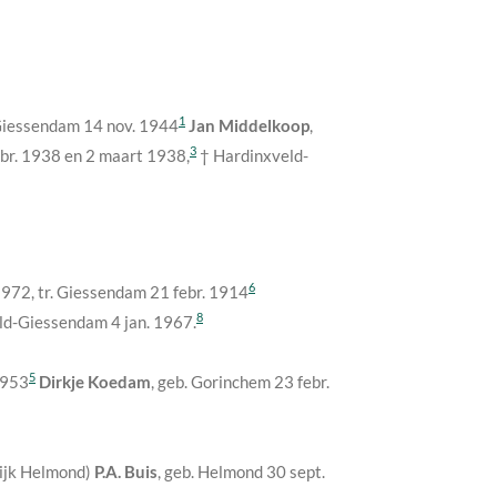
1
 Giessendam
14 nov. 1944
Jan Middelkoop
,
3
ebr. 1938
en
2 maart 1938
,
† Hardinxveld-
6
 1972
, tr. Giessendam 21 febr. 1914
8
eld-Giessendam
4 jan. 1967
.
5
1953
Dirkje Koedam
, geb. Gorinchem
23 febr.
ijk Helmond)
P.A. Buis
, geb. Helmond
30 sept.