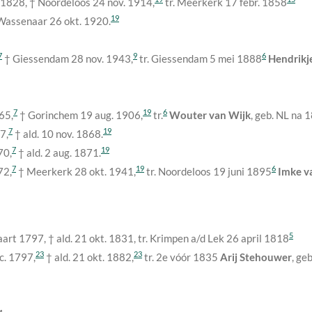
. 1828
, † Noordeloos
24 nov. 1914
,
tr. Meerkerk
17 febr. 1858
19
Wassenaar
26 okt. 1920
.
7
9
6
† Giessendam
28 nov. 1943
,
tr. Giessendam
5 mei 1888
Hendrikj
7
19
6
865
,
† Gorinchem
19 aug. 1906
,
tr.
Wouter van Wijk
, geb. NL
na 
7
19
67
,
† ald.
10 nov. 1868
.
7
19
70
,
† ald.
2 aug. 1871
.
7
19
6
872
,
† Meerkerk
28 okt. 1941
,
tr. Noordeloos
19 juni 1895
Imke va
5
aart 1797
, † ald.
21 okt. 1831
, tr. Krimpen a/d Lek
26 april 1818
23
23
c. 1797
,
† ald.
21 okt. 1882
,
tr. 2e
vóór 1835
Arij Stehouwer
, ge