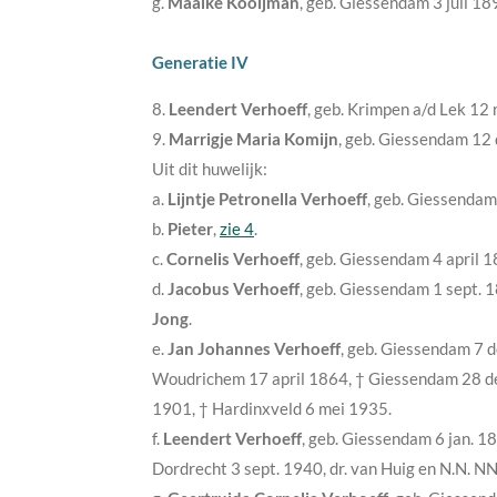
g.
Maaike Kooijman
, geb. Giessendam
3 juli 1
Generatie IV
8.
Leendert Verhoeff
, geb. Krimpen a/d Lek
12 
9.
Marrigje Maria Komijn
, geb. Giessendam
12 
Uit dit huwelijk:
a.
Lijntje Petronella Verhoeff
, geb. Giessenda
b.
Pieter
,
zie 4
.
c.
Cornelis Verhoeff
, geb. Giessendam
4 april 
d.
Jacobus Verhoeff
, geb. Giessendam
1 sept. 
Jong
.
e.
Jan Johannes Verhoeff
, geb. Giessendam
7 d
Woudrichem
17 april 1864
, † Giessendam
28 d
1901
, † Hardinxveld
6 mei 1935
.
f.
Leendert Verhoeff
, geb. Giessendam
6 jan. 1
Dordrecht
3 sept. 1940
, dr. van Huig en N.N. NN