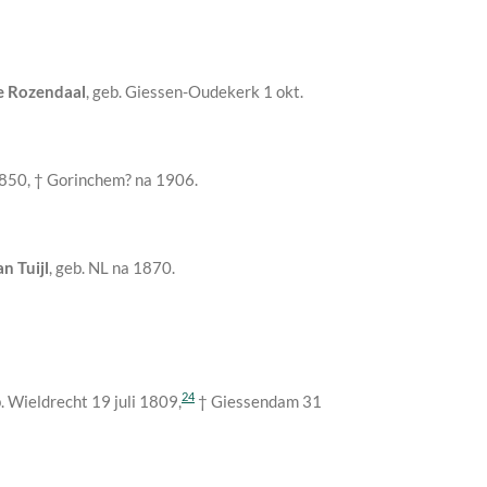
e Rozendaal
, geb. Giessen-Oudekerk
1 okt.
1850
, † Gorinchem?
na 1906
.
n Tuijl
, geb. NL
na 1870
.
24
b. Wieldrecht
19 juli 1809
,
† Giessendam
31