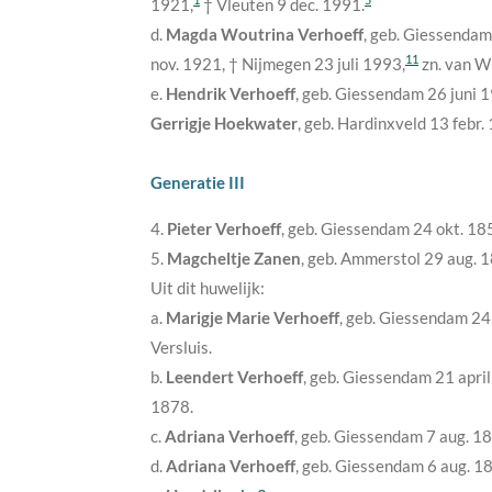
1921
,
† Vleuten
9 dec. 1991
.
d.
Magda Woutrina Verhoeff
, geb. Giessenda
11
nov. 1921
, † Nijmegen
23 juli 1993
,
zn. van W
e.
Hendrik Verhoeff
, geb. Giessendam
26 juni 
Gerrigje Hoekwater
, geb. Hardinxveld
13 febr.
Generatie III
4.
Pieter Verhoeff
, geb. Giessendam
24 okt. 18
5.
Magcheltje Zanen
, geb. Ammerstol
29 aug. 
Uit dit huwelijk:
a.
Marigje Marie Verhoeff
, geb. Giessendam
24
Versluis.
b.
Leendert Verhoeff
, geb. Giessendam
21 apri
1878
.
c.
Adriana Verhoeff
, geb. Giessendam
7 aug. 1
d.
Adriana Verhoeff
, geb. Giessendam
6 aug. 1