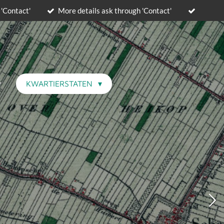
 'Contact'
More details ask through 'Contact'
KWARTIERSTATEN