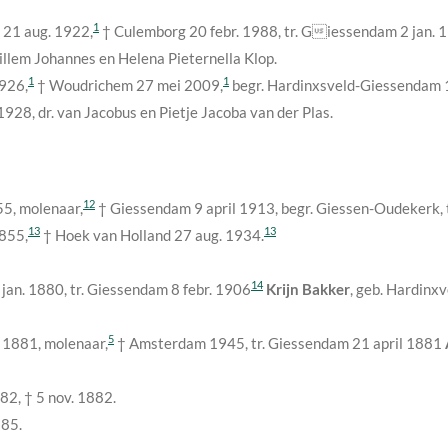
1
m
21 aug. 1922
,
† Culemborg
20 febr. 1988
, tr. Giessendam
2 jan. 
illem Johannes en Helena Pieternella Klop.
1
1
1926
,
† Woudrichem
27 mei 2009
,
begr. Hardinxsveld-Giessendam
 1928
, dr. van Jacobus en Pietje Jacoba van der Plas.
12
55
, molenaar,
† Giessendam
9 april 1913
, begr. Giessen-Oudekerk,
13
13
1855
,
† Hoek van Holland
27 aug. 1934
.
14
 jan. 1880
, tr. Giessendam
8 febr. 1906
Krijn Bakker
, geb. Hardinx
5
l 1881
, molenaar,
† Amsterdam
1945
, tr. Giessendam
21 april 1881
882
, †
5 nov. 1882
.
885
.