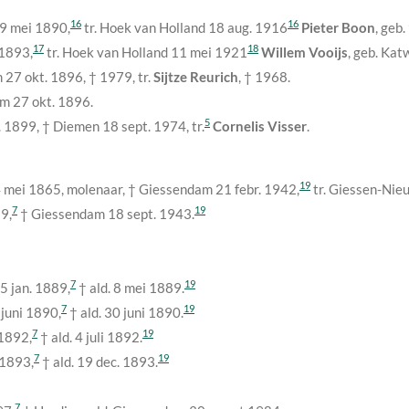
16
16
9 mei 1890
,
tr. Hoek van Holland
18 aug. 1916
Pieter Boon
, geb
17
18
 1893
,
tr. Hoek van Holland
11 mei 1921
Willem Vooijs
, geb. Kat
m
27 okt. 1896
, †
1979
, tr.
Sijtze Reurich
, †
1968
.
am
27 okt. 1896
.
5
. 1899
, † Diemen
18 sept. 1974
, tr.
Cornelis Visser
.
19
 mei 1865
, molenaar, † Giessendam
21 febr. 1942
,
tr. Giessen-Ni
7
19
59
,
† Giessendam
18 sept. 1943
.
7
19
5 jan. 1889
,
† ald.
8 mei 1889
.
7
19
 juni 1890
,
† ald.
30 juni 1890
.
7
19
 1892
,
† ald.
4 juli 1892
.
7
19
 1893
,
† ald.
19 dec. 1893
.
7