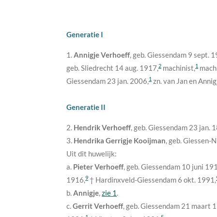
Generatie I
1.
Annigje Verhoeff
, geb. Giessendam
9 sept. 
2
1
geb. Sliedrecht
14 aug. 1917
,
machinist,
machi
1
Giessendam
23 jan. 2006
,
zn. van Jan en Annig
Generatie II
2.
Hendrik Verhoeff
, geb. Giessendam
23 jan. 
3.
Hendrika Gerrigje Kooijman
, geb. Giessen-
Uit dit huwelijk:
a.
Pieter Verhoeff
, geb. Giessendam
10 juni 19
9
1916
,
† Hardinxveld-Giessendam
6 okt. 1991
,
b.
Annigje
,
zie 1
.
c.
Gerrit Verhoeff
, geb. Giessendam
21 maart 
1
5