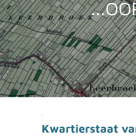
...OO
'
Kwartierstaat va