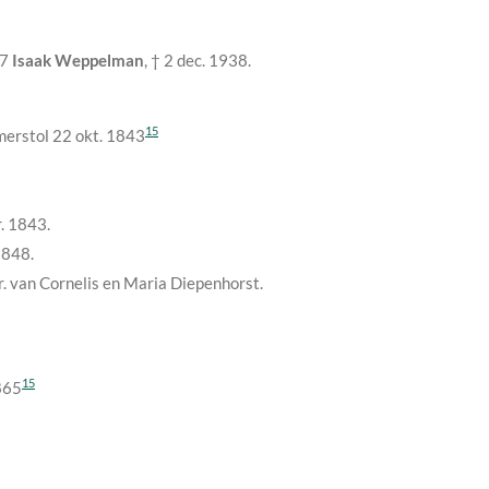
97
Isaak Weppelman
, †
2 dec. 1938
.
15
merstol
22 okt. 1843
. 1843
.
1848
.
r. van Cornelis en Maria Diepenhorst.
15
865