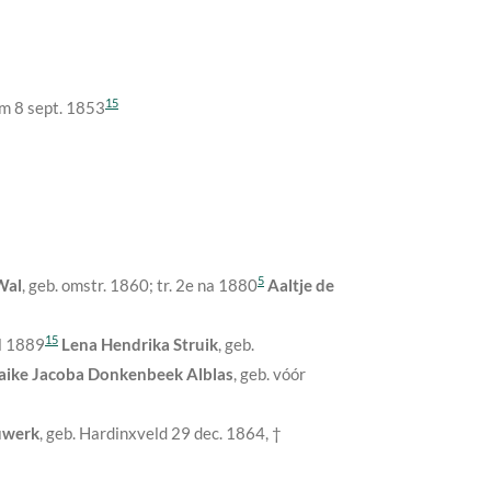
15
m 8 sept. 1853
5
Wal
, geb.
omstr. 1860
; tr. 2e
na 1880
Aaltje de
15
il 1889
Lena Hendrika Struik
, geb.
ike Jacoba Donkenbeek Alblas
, geb.
vóór
uwerk
, geb. Hardinxveld
29 dec. 1864
, †