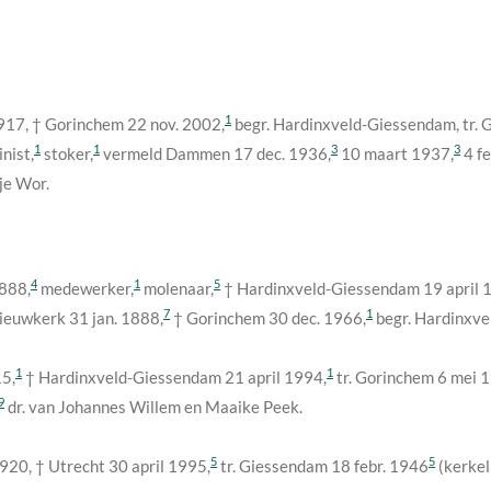
1
1917
, † Gorinchem
22 nov. 2002
,
begr. Hardinxveld-Giessendam, tr.
1
1
3
3
nist,
stoker,
vermeld Dammen
17 dec. 1936
,
10 maart 1937
,
4 f
je Wor.
4
1
5
1888
,
medewerker,
molenaar,
† Hardinxveld-Giessendam
19 april
7
1
Nieuwkerk
31 jan. 1888
,
† Gorinchem
30 dec. 1966
,
begr. Hardinxv
1
1
15
,
† Hardinxveld-Giessendam
21 april 1994
,
tr. Gorinchem
6 mei 
9
dr. van Johannes Willem en Maaike Peek.
5
5
1920
, † Utrecht
30 april 1995
,
tr. Giessendam
18 febr. 1946
(kerkel