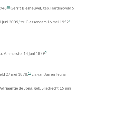
10
1948
Gerrit Biesheuvel
, geb. Hardinxveld
5
1
5
1 juni 2009
,
tr. Giessendam 16 mei 1952
5
 tr. Ammerstol
14 juni 1879
15
veld
27 mei 1878
,
zn. van Jan en Teuna
Adriaantje de Jong
, geb. Sliedrecht
15 juni