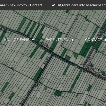
naar - new info to - 'Contact'.
Uitgebreidere info beschikbaar:
HALL OF FAME
PARENTELEN
CONTACT