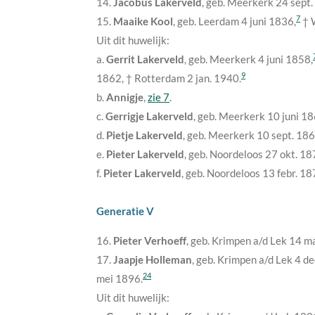
14.
Jacobus Lakerveld
, geb. Meerkerk
24 sept
7
15.
Maaike Kool
, geb. Leerdam
4 juni 1836
,
† 
Uit dit huwelijk:
a.
Gerrit Lakerveld
, geb. Meerkerk
4 juni 1858
,
9
1862
, † Rotterdam
2 jan. 1940
.
b.
Annigje
,
zie 7
.
c.
Gerrigje Lakerveld
, geb. Meerkerk
10 juni 1
d.
Pietje Lakerveld
, geb. Meerkerk
10 sept. 18
e.
Pieter Lakerveld
, geb. Noordeloos
27 okt. 18
f.
Pieter Lakerveld
, geb. Noordeloos
13 febr. 1
Generatie V
16.
Pieter Verhoeff
, geb. Krimpen a/d Lek
14 m
17.
Jaapje Holleman
, geb. Krimpen a/d Lek
4 de
24
mei 1896
.
Uit dit huwelijk: