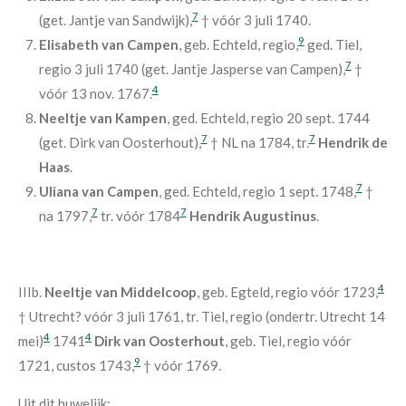
7
(get. Jantje van Sandwijk),
† vóór 3 juli 1740.
9
Elisabeth van Campen
, geb. Echteld, regio,
ged. Tiel,
7
regio 3 juli 1740 (get. Jantje Jasperse van Campen),
†
4
vóór 13 nov. 1767.
Neeltje van Kampen
, ged. Echteld, regio 20 sept. 1744
7
7
(get. Dirk van Oosterhout),
† NL na 1784, tr.
Hendrik de
Haas
.
7
Uliana van Campen
, ged. Echteld, regio 1 sept. 1748,
†
7
7
na 1797,
tr. vóór 1784
Hendrik Augustinus
.
4
IIIb.
Neeltje van Middelcoop
, geb. Egteld, regio vóór 1723,
† Utrecht? vóór 3 juli 1761, tr. Tiel, regio (ondertr. Utrecht 14
4
4
mei)
1741
Dirk van Oosterhout
, geb. Tiel, regio vóór
9
1721, custos 1743,
† vóór 1769.
Uit dit huwelijk: