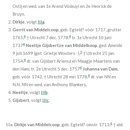
Ostij en wed. van 1e Arend Voskuyl en 2e Henrick de
Bruyn.
Dirkje
, volgt
IIIa
.
Gerrit van Middelcoop
, geb. Egteld? vóór 1717, grutter
4
4
1765,
† Utrecht 7 dec. 1778,
tr. 1e Utrecht 10 juni
4
1737
Neeltje Gijsbertze van Middelkoop
, ged. Ameide
5
9 juli 1699 (get. Grietje Wouters -),
† Utrecht 25 jan.
4
1754,
dr. van Gijsbert Ariensz en Maagje Maartens van
4
den Ham; tr. 2e Utrecht 5 dec. 1757
Johanna van Dam
,
4
geb. vóór 1742, † Utrecht 28 mei 1778,
dr. van NN en
N.N. NN en wed. van Anthony Blankers.
Neeltje
, volgt
IIIb
.
Gijsbert
, volgt
IIIc
.
6
IIIa.
Dirkje van Middelcoop
, geb. Egteld? omstr. 1713,
† ald.