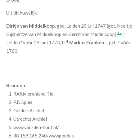
Uit dit huwelijk:
Dirkje van Middelkoop
, ged. Leiden 20 juli 1747 (get. Neeltje
12
Gijsbertze van Middelkoop en Gerrit van Middelcoop),
†
4
Leiden? vóór 25 juni 1773, tr.
Markus Franken -
, geb.? vóór
1760.
Bronnen
RARivierenland Tiel
P.D.Spies
GeldersArchief
Utrechts Archief
www.van-den-hout.nl/
88.159.165.240/wwwpondes