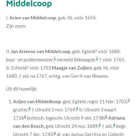
Middelcoop
I.
Arien van Middelcoop
, geb. NL vóór 1655.
Zijn zoon:
II.
Jan Ariense van Middelcoop
, geb. Egteld? vóór 1680,
1
2
buur- en poldermeester,
vermeld Beklaagde,
† vóór 1765,
tr. Echteld? vóór 1703
Maagje van Zuijlen
, geb. NL vóór
1680, † ald. na 1767, echtg. van Gerrit van Rheems.
Uit dit huwelijk:
3
Arijen van Middelkoop
, ged. Egteld, regio 11 febr. 1703,
4
4
grutter,
† Utrecht 2 nov. 1769,
tr. Utrecht 3 maart
4
4
1726
(echtsch. ingeschr. Utrecht 9 okt. 1738)
Adriana
4
4
van den Bosch
, ged. Utrecht 24 nov. 1689,
† ald.,
begr.
4
Utrecht 7 dec. 1743,
dr. van Justus Gerritsz en Lijsbeth