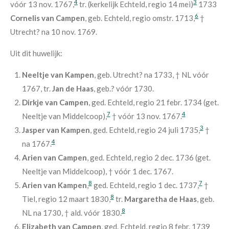
4
3
vóór 13 nov. 1767,
tr. (kerkelijk Echteld, regio 14 mei)
1733
6
Cornelis van Campen
, geb. Echteld, regio omstr. 1713,
†
Utrecht? na 10 nov. 1769.
Uit dit huwelijk:
Neeltje van Kampen
, geb. Utrecht? na 1733, † NL vóór
1767, tr.
Jan de Haas
, geb.? vóór 1730.
Dirkje van Campen
, ged. Echteld, regio 21 febr. 1734 (get.
7
4
Neeltje van Middelcoop),
† vóór 13 nov. 1767.
3
Jasper van Kampen
, ged. Echteld, regio 24 juli 1735,
†
4
na 1767.
Arien van Campen
, ged. Echteld, regio 2 dec. 1736 (get.
Neeltje van Middelcoop), † vóór 1 dec. 1767.
8
7
Arien van Kampen
,
ged. Echteld, regio 1 dec. 1737,
†
8
Tiel, regio 12 maart 1830,
tr.
Margaretha de Haas
, geb.
8
NL na 1730, † ald. vóór 1830.
Elizabeth van Campen
, ged. Echteld, regio 8 febr. 1739