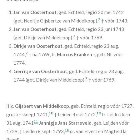
Jan van Oosterhout
, ged. Echteld, regio 20 mei 1742
7
(get. Neeltje Gijsbertze van Middelkoop),
† vóór 1743.
Jan van Oosterhout
, ged. Echteld, regio 23 juni 1743
7
(get. Dirkje van Middelcoop),
† vóór 1769.
Dirkje van Oosterhout
, ged. Echteld, regio 23 aug.
7
1744,
† na 1769, tr.
Marcus Franken -
, geb. NL vóór
1774.
Gerritje van Oosterhout
, ged. Echteld, regio 23 aug.
7
1744 (get. Dirkje van Middelcoop),
† vóór 1769.
IIIc.
Gijsbert van Middelkoop
, geb. Echteld, regio vóór 1727,
10
10
gruttersknegt 1741,
† Leiden 4 mei 1772,
tr. Leiderdorp
11
31 aug. 1741
Jannigje Jans Starreveld
, geb. Leijden vóór
10
1729, † Leiden 8 sept. 1793,
dr. van Elvert en Magteld la
Brooij.