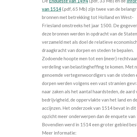
De
Enqueste van 1494
(.pdf, 33 Mb) en de
Info
van 1514
(.pdf, 65 Mb) zijn twee van de belangr
bronnen met betrekking tot Holland en West-
Friesland omstreeks het jaar 1500. De gegeven
deze bronnen werden in opdracht van de State
verzameld met als doel de relatieve economisc
draagkracht van dorpen en steden te bepalen.
Zodoende hoopte men tot een (meer) rechtvaa
verdeling van belastingheffing te komen. Met 
genoemde vertegenwoordigers van de steden 
dorpen werden volgens een vast stramien gev
naar zaken als het aantal haardsteden, de aard 
bedrijvigheid, de oppervlakte van het land en d
accijnzen. Het onderzoek van 1514 bevat in dit
opzicht meer onderwerpen dan de enquete van
Bovendien werd in 1514 een groter gebied bes
Meer informatie: