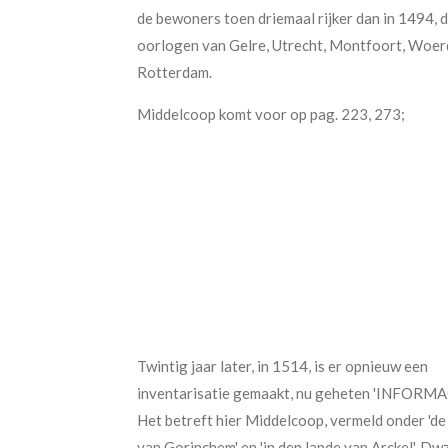
de bewoners toen driemaal rijker dan in 1494, 
oorlogen van Gelre, Utrecht, Montfoort, Woer
Rotterdam.
Middelcoop komt voor op pag. 223, 273;
Twintig jaar later, in 1514, is er opnieuw een
inventarisatie gemaakt, nu geheten 'INFORMAC
Het betreft hier Middelcoop, vermeld onder 'de
van Gorinchem' en 'in den lande van Arckel'. Dwz