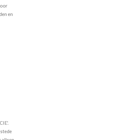
door
den en
IE'.
 stede
 alleen