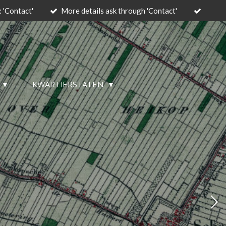
 'Contact'
More details ask through 'Contact'
KWARTIERSTATEN