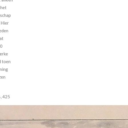
 het
fschap
 Hier
teden
at
60
kerke
d toen
ening
zen
, 425