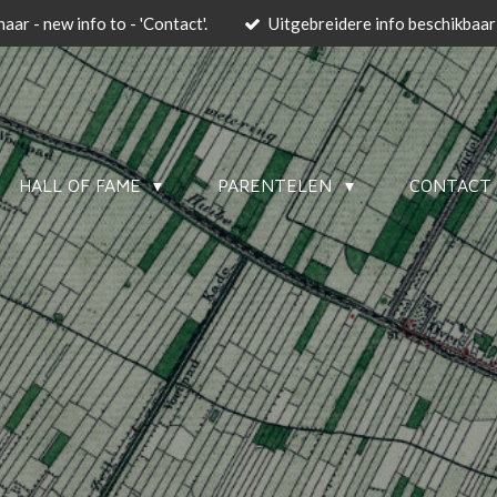
aar - new info to - 'Contact'.
Uitgebreidere info beschikbaar:
HALL OF FAME
PARENTELEN
CONTACT