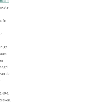
rmacie
ijkste
s in
n
he
rdige
naam
en
raagd
van de
e
 1494.
treken.