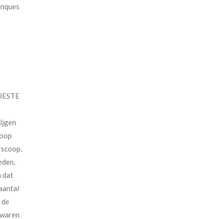
enques
QUESTE
rijgen
koop
rscoop.
eden,
n dat
aantal
 de
 waren