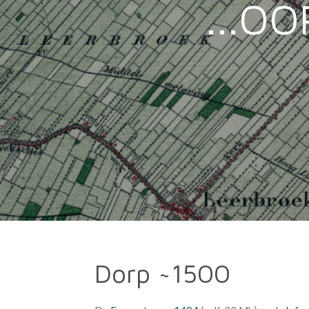
...OO
Dorp ~1500