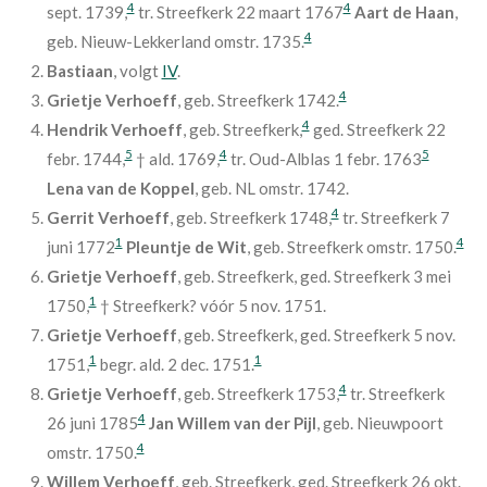
4
4
sept. 1739,
tr. Streefkerk 22 maart 1767
Aart de Haan
,
4
geb. Nieuw-Lekkerland omstr. 1735.
Bastiaan
, volgt
IV
.
4
Grietje Verhoeff
, geb. Streefkerk 1742.
4
Hendrik Verhoeff
, geb. Streefkerk,
ged. Streefkerk 22
5
4
5
febr. 1744,
† ald. 1769,
tr. Oud-Alblas 1 febr. 1763
Lena van de Koppel
, geb. NL omstr. 1742.
4
Gerrit Verhoeff
, geb. Streefkerk 1748,
tr. Streefkerk 7
1
4
juni 1772
Pleuntje de Wit
, geb. Streefkerk omstr. 1750.
Grietje Verhoeff
, geb. Streefkerk, ged. Streefkerk 3 mei
1
1750,
† Streefkerk? vóór 5 nov. 1751.
Grietje Verhoeff
, geb. Streefkerk, ged. Streefkerk 5 nov.
1
1
1751,
begr. ald. 2 dec. 1751.
4
Grietje Verhoeff
, geb. Streefkerk 1753,
tr. Streefkerk
4
26 juni 1785
Jan Willem van der Pijl
, geb. Nieuwpoort
4
omstr. 1750.
Willem Verhoeff
, geb. Streefkerk, ged. Streefkerk 26 okt.