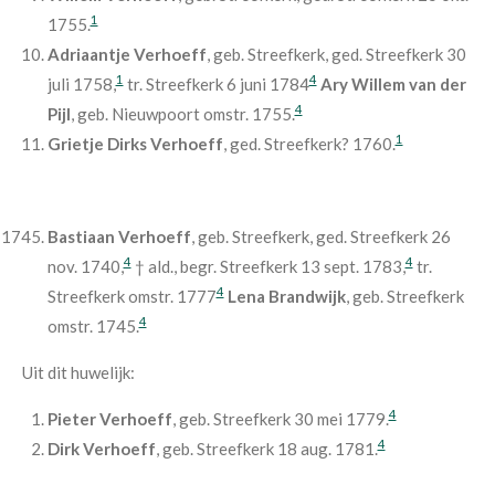
1
1755.
Adriaantje Verhoeff
, geb. Streefkerk, ged. Streefkerk 30
1
4
juli 1758,
tr. Streefkerk 6 juni 1784
Ary Willem van der
4
Pijl
, geb. Nieuwpoort omstr. 1755.
1
Grietje Dirks Verhoeff
, ged. Streefkerk? 1760.
Bastiaan Verhoeff
, geb. Streefkerk, ged. Streefkerk 26
4
4
nov. 1740,
† ald., begr. Streefkerk 13 sept. 1783,
tr.
4
Streefkerk omstr. 1777
Lena Brandwijk
, geb. Streefkerk
4
omstr. 1745.
Uit dit huwelijk:
4
Pieter Verhoeff
, geb. Streefkerk 30 mei 1779.
4
Dirk Verhoeff
, geb. Streefkerk 18 aug. 1781.