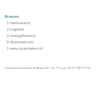
Bronnen
familysearch
hogenda
www.gahetna.nl
Rootsweb.com
www.lucasriemens.nl
Gegenereerd met Aldfaer 8.1 op 15 juni 2021 18:07:55
© 2017 - 2026 Middelkoop Project
Powered by
JouwWeb