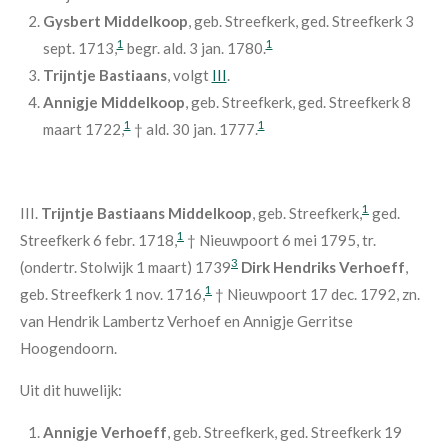
Gysbert Middelkoop
, geb. Streefkerk, ged. Streefkerk 3
1
1
sept. 1713,
begr. ald. 3 jan. 1780.
Trijntje Bastiaans
, volgt
III
.
Annigje Middelkoop
, geb. Streefkerk, ged. Streefkerk 8
1
1
maart 1722,
† ald. 30 jan. 1777.
1
III.
Trijntje Bastiaans Middelkoop
, geb. Streefkerk,
ged.
1
Streefkerk 6 febr. 1718,
† Nieuwpoort 6 mei 1795, tr.
3
(ondertr. Stolwijk 1 maart) 1739
Dirk Hendriks Verhoeff
,
1
geb. Streefkerk 1 nov. 1716,
† Nieuwpoort 17 dec. 1792, zn.
van Hendrik Lambertz Verhoef en Annigje Gerritse
Hoogendoorn.
Uit dit huwelijk:
Annigje Verhoeff
, geb. Streefkerk, ged. Streefkerk 19