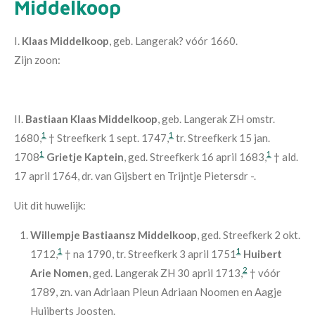
Middelkoop
I.
Klaas
Middelkoop
, geb. Langerak? vóór 1660.
Zijn zoon:
II.
Bastiaan Klaas Middelkoop
, geb. Langerak ZH omstr.
1
1
1680,
† Streefkerk 1 sept. 1747,
tr. Streefkerk 15 jan.
1
1
1708
Grietje Kaptein
, ged. Streefkerk 16 april 1683,
† ald.
17 april 1764, dr. van Gijsbert en Trijntje Pietersdr -.
Uit dit huwelijk:
Willempje Bastiaansz Middelkoop
, ged. Streefkerk 2 okt.
1
1
1712,
† na 1790, tr. Streefkerk 3 april 1751
Huibert
2
Arie Nomen
, ged. Langerak ZH 30 april 1713,
† vóór
1789, zn. van Adriaan Pleun Adriaan Noomen en Aagje
Huijberts Joosten.