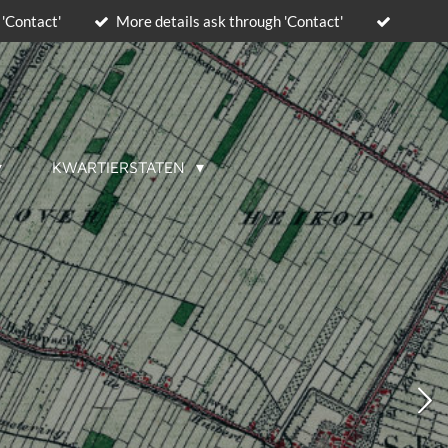
 'Contact'
More details ask through 'Contact'
KWARTIERSTATEN