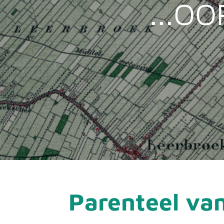
...OO
Parenteel van