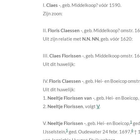
I.
Claes -
, geb. Middelkoop?
vóór 1590
.
Zijn zoon:
II.
Floris Claessen -
, geb. Middelkoop?
omstr. 1
Uit zijn relatie met
N.N. NN
, geb.
vóór 1620
:
III.
Claes Florissen -
, geb. Middelkoop
omstr. 1
Uit dit huwelijk:
IV.
Floris Claessen -
, geb. Hei- en Boeicop
omstr
Uit dit huwelijk:
1.
Neeltje Florissen van -
, geb. Hei- en Boeicop
2.
Neeltje Florissen
, volgt
V
.
1
V.
Neeltje Florissen -
, geb. Hei- en Boeicop,
ged
5
6
IJsselstein,
ged. Oudewater
24 febr. 1697
,
†