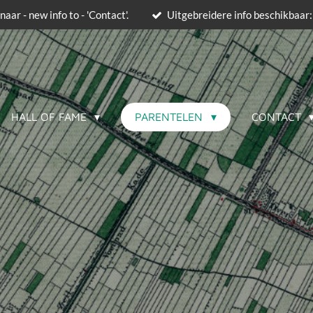
naar - new info to - 'Contact'.
Uitgebreidere info beschikbaar:
HALL OF FAME
PARENTELEN
CONTACT