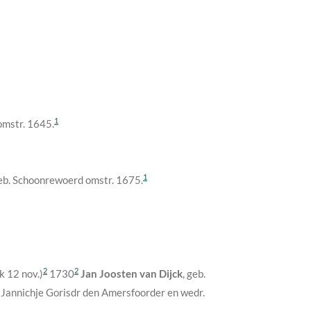
1
omstr. 1645
.
1
geb. Schoonrewoerd
omstr. 1675
.
2
2
jk 12 nov.)
1730
Jan Joosten van Dijck
, geb.
n Jannichje Gorisdr den Amersfoorder en wedr.