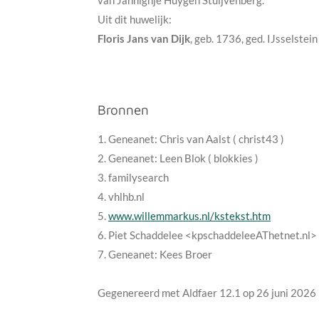
van Jannighje Huygen Stuijvenberg.
Uit dit huwelijk:
Floris Jans van Dijk
, geb.
1736
, ged. IJsselstei
Bronnen
1. Geneanet: Chris van Aalst ( christ43 )
2. Geneanet: Leen Blok ( blokkies )
3. familysearch
4. vhlhb.nl
5.
www.willemmarkus.nl/kstekst.htm
6. Piet Schaddelee <kpschaddeleeAThetnet.nl>
7. Geneanet: Kees Broer
Gegenereerd met Aldfaer 12.1 op
26 juni 2026