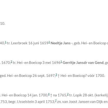
610
.
1
1
640
,
tr. Leerbroek
16 juni 1659
Neeltje Jans -
, geb. Hei- en Boeicop
2
1
. 1670
,
tr. Hei- en Boeicop
3 mei 1696
Gerritje Jansdr van Gend
, 
3
, ged. Hei- en Boeicop
26 sept. 1697
,
† Hei- en Boeicop?
vóór 1700
.
4
2
. Hei- en Boeicop
14 jan. 1700
,
†
na 1765
,
tr. Lopik 28 okt. (kerkeli
7
1753
, begr. IJsselstein
3 april 1753
,
zn. van Joost Jansen van Dijk e